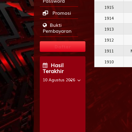
Password
1915
Promosi
1914
Bukti
1913
Pembayaran
1912
Daftar
1911
1910
Hasil
Terakhir
10 Agustus 2026
OREGON3
3434
GEORGIANIGHT
8668
L.GENTING19
2305